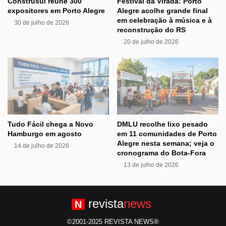
Construsul reúne 300
Festival da Virada: Porto
expositores em Porto Alegre
Alegre acolhe grande final
em celebração à música e à
30 de julho de 2026
reconstrução do RS
20 de julho de 2026
Tudo Fácil chega a Novo
DMLU recolhe lixo pesado
Hamburgo em agosto
em 11 comunidades de Porto
Alegre nesta semana; veja o
14 de julho de 2026
cronograma do Bota-Fora
13 de julho de 2026
revista
news
N
©2001-2025 REVISTA NEWS®