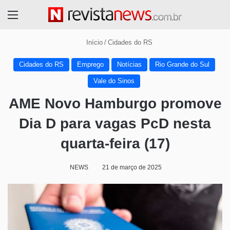
Menu
Início
/
Cidades do RS
Cidades do RS
Emprego
Notícias
Rio Grande do Sul
Vale do Sinos
AME Novo Hamburgo promove
Dia D para vagas PcD nesta
quarta-feira (17)
NEWS
21 de março de 2025