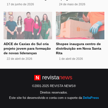
17 de junho de 2026
24 de maio de 2026
ADCE de Caxias do Sul cria
Shopee inaugura centro de
projeto jovem para formação
distribuição em Nova Santa
de novas lideranças
Rita
22 de abril de 2026
1 de abril de 2026
revista
news
N
©2001-2025 REVISTA NEWS®
Direitos reservados.
Este site foi desenvolvido e conta com o suporte da
DeltaPress