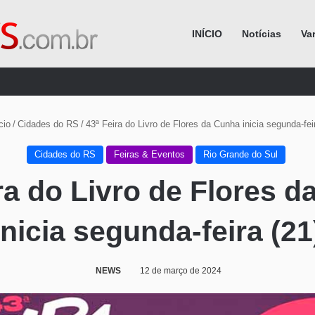
INÍCIO
Notícias
Va
Procurar por
cio
/
Cidades do RS
/
43ª Feira do Livro de Flores da Cunha inicia segunda-fei
Cidades do RS
Feiras & Eventos
Rio Grande do Sul
ra do Livro de Flores 
inicia segunda-feira (21
NEWS
12 de março de 2024