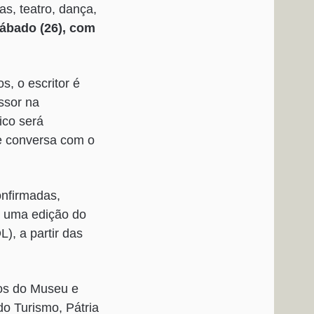
as, teatro, dança,
sábado (26), com
s, o escritor é
ssor na
ico será
de conversa com o
onfirmadas,
is uma edição do
), a partir das
gos do Museu e
do Turismo, Pátria