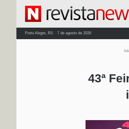
Porto Alegre, RS
7 de agosto de 2026
Iní
43ª Fei