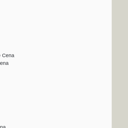
e Cena
Cena
ena