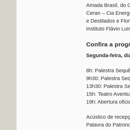
Amada Brasil, do G
Ceran – Cia Energé
e Destilados e Flo
Instituto Flávio Lu
Confira a pro
Segunda-feira, di
8h: Palestra Sequ
9h30: Palestra Se
13h30: Palestra S
15h: Teatro Aventu
19h: Abertura ofici
Acústico de recepç
Palavra do Patrono