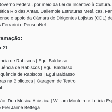
overno Federal, por meio da Lei de Incentivo à Cultura.
tica Rio das Antas, Dallemole Estruturas Metálicas, Fa
rense e apoio da Câmara de Dirigentes Lojistas (CDL) d
is Ferrarini e PensouNet.
gramação:
a 21
ência de Rabiscos | Egui Baldasso
quência de Rabiscos | Egui Baldasso
equência de Rabiscos | Egui Baldasso
ras na Biblioteca | Garagem de Teatro
al
ão: Duo Música Acústica | William Monteiro e Letícia Es
 Frei Jaime Bettega