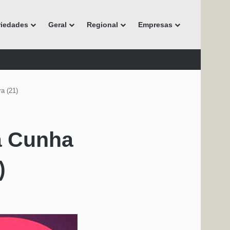
riedades
Geral
Regional
Empresas
ra (21)
da Cunha
)