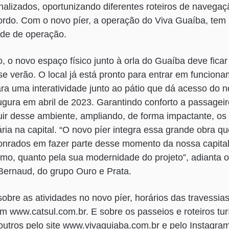
nalizados, oportunizando diferentes roteiros de navega
bordo. Com o novo píer, a operação do Viva Guaíba, tem
ade de operação.
o, o novo espaço físico junto à orla do Guaíba deve fica
 verão. O local já está pronto para entrar em funciona
a uma interatividade junto ao pátio que dá acesso do n
ugura em abril de 2023. Garantindo conforto a passagei
ir desse ambiente, ampliando, de forma impactante, os
ária na capital. “O novo píer integra essa grande obra q
onrados em fazer parte desse momento da nossa capita
ismo, quanto pela sua modernidade do projeto”, adianta o
Bernaud, do grupo Ouro e Prata.
obre as atividades no novo píer, horários das travessia
 www.catsul.com.br. E sobre os passeios e roteiros turí
outros pelo site www.vivaguiaba.com.br e pelo Instagra