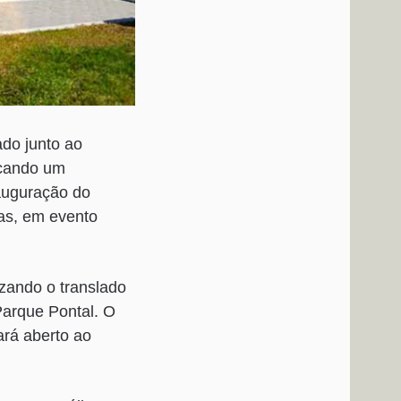
ado junto ao
rcando um
nauguração do
as, em evento
zando o translado
Parque Pontal. O
ará aberto ao