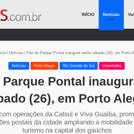
INÍCIO
Notícias
Va
Procurar por
ício
/
Notícias
/
Pier do Parque Pontal inaugura neste sábado (26), em Porto A
Notícias
Porto Alegre
Rio Grande do Sul
Variedades
o Parque Pontal inaugur
bado (26), em Porto Ale
com operações da Catsul e Viva Guaíba, prom
tões postais da cidade ampliando a mobilidade 
turismo na capital dos gaúchos