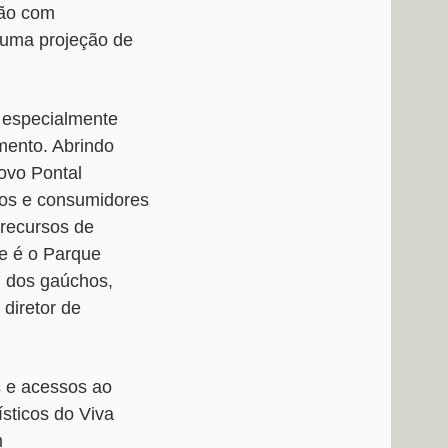
ção com
 uma projeção de
r especialmente
mento. Abrindo
ovo Pontal
ros e consumidores
 recursos de
ue é o Parque
l dos gaúchos,
 diretor de
s e acessos ao
sticos do Viva
m