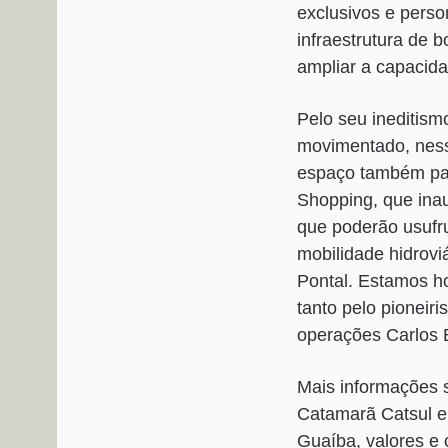
exclusivos e perso
infraestrutura de 
ampliar a capacid
Pelo seu ineditism
movimentado, nesse
espaço também par
Shopping, que ina
que poderão usufru
mobilidade hidrovi
Pontal. Estamos h
tanto pelo pioneir
operações Carlos 
Mais informações s
Catamarã Catsul em
Guaíba, valores e 