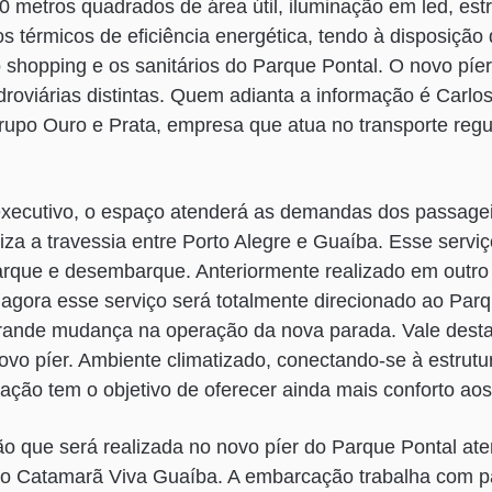
50 metros quadrados de área útil, iluminação em led, est
s térmicos de eficiência energética, tendo à disposição
shopping e os sanitários do Parque Pontal. O novo píe
roviárias distintas. Quem adianta a informação é Carlos
upo Ouro e Prata, empresa que atua no transporte regu
xecutivo, o espaço atenderá as demandas dos passage
iza a travessia entre Porto Alegre e Guaíba. Esse serviç
rque e desembarque. Anteriormente realizado em outro 
, agora esse serviço será totalmente direcionado ao Parq
ande mudança na operação da nova parada. Vale desta
vo píer. Ambiente climatizado, conectando-se à estrut
ação tem o objetivo de oferecer ainda mais conforto ao
o que será realizada no novo píer do Parque Pontal a
 do Catamarã Viva Guaíba. A embarcação trabalha com p