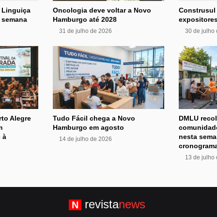
 Linguiça
Oncologia deve voltar a Novo
Construsul
e semana
Hamburgo até 2028
expositores
31 de julho de 2026
30 de julho
rto Alegre
Tudo Fácil chega a Novo
DMLU recol
m
Hamburgo em agosto
comunidade
 à
nesta sema
14 de julho de 2026
cronograma
13 de julho
revista
news
N