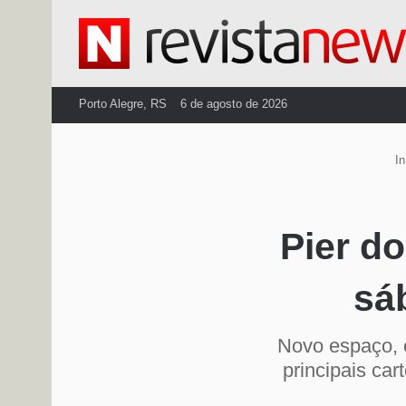
Porto Alegre, RS
6 de agosto de 2026
In
Pier d
sá
Novo espaço, 
principais car