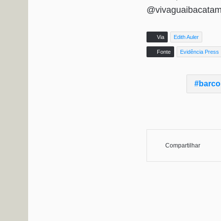
@vivaguaibacatam
Via
Edith Auler
Fonte
Evidência Press
barco
Compartilhar