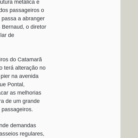
rutura metálica e
 dos passageiros o
r passa a abranger
 Bernaud, o diretor
lar de
iros do Catamarã
o terá alteração no
pier na avenida
ue Pontal,
car as melhorias
ura de um grande
s passageiros.
tende demandas
asseios regulares,