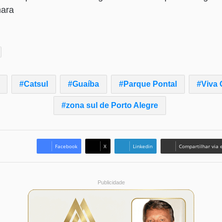
ara
Catsul
Guaíba
Parque Pontal
Viva 
zona sul de Porto Alegre
Facebook
X
Linkedin
Compartilhar via 
Publicidade