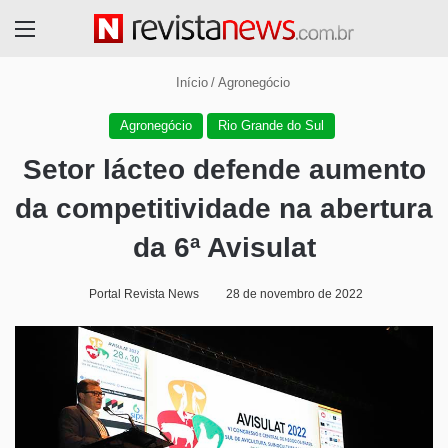
Menu
Início
/
Agronegócio
Agronegócio
Rio Grande do Sul
Setor lácteo defende aumento
da competitividade na abertura
da 6ª Avisulat
Portal Revista News
28 de novembro de 2022