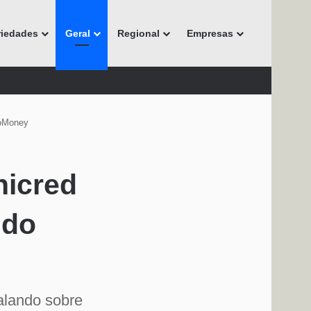
riedades
Geral
Regional
Empresas
foMoney
nicred
 do
falando sobre