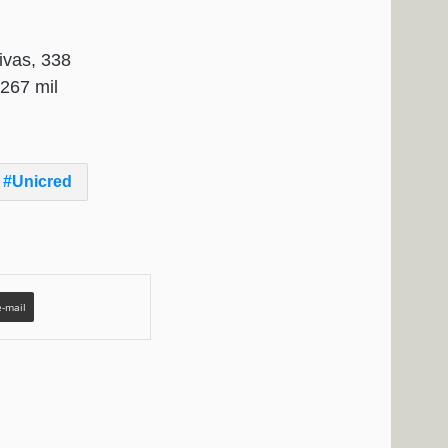
ivas, 338
267 mil
Unicred
e-mail