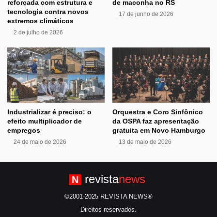
reforçada com estrutura e
de maconha no RS
tecnologia contra novos
17 de junho de 2026
extremos climáticos
2 de julho de 2026
Industrializar é preciso: o
Orquestra e Coro Sinfônico
efeito multiplicador de
da OSPA faz apresentação
empregos
gratuita em Novo Hamburgo
24 de maio de 2026
13 de maio de 2026
revista
news
N
©2001-2025 REVISTA NEWS®
Direitos reservados.