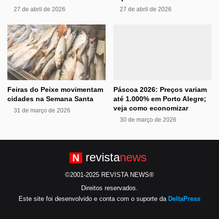
27 de abril de 2026
27 de abril de 2026
Feiras do Peixe movimentam
Páscoa 2026: Preços variam
cidades na Semana Santa
até 1.000% em Porto Alegre;
veja como economizar
31 de março de 2026
30 de março de 2026
revista
news
N
©2001-2025 REVISTA NEWS®
Direitos reservados.
Este site foi desenvolvido e conta com o suporte da
DeltaPress