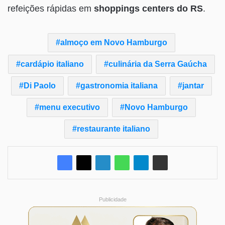
refeições rápidas em
shoppings centers do RS
.
almoço em Novo Hamburgo
cardápio italiano
culinária da Serra Gaúcha
Di Paolo
gastronomia italiana
jantar
menu executivo
Novo Hamburgo
restaurante italiano
Publicidade