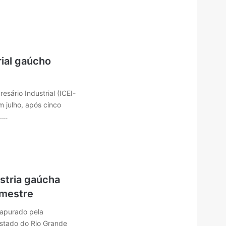
rial gaúcho
sário Industrial (ICEI-
m julho, após cinco
a.…
stria gaúcha
emestre
 apurado pela
Estado do Rio Grande