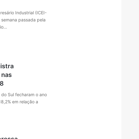
sário Industrial (ICEI-
na semana passada pela
Rio…
istra
 nas
18
 do Sul fecharam o ano
18,2% em relação a