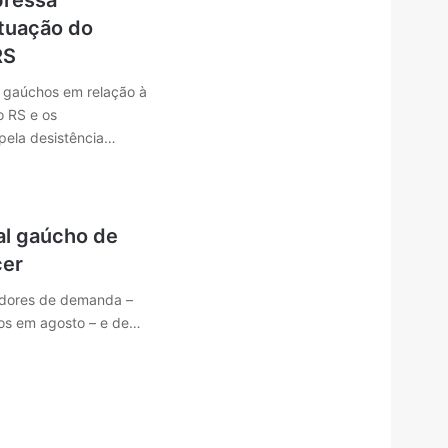
pressa
tuação do
RS
s gaúchos em relação à
o RS e os
ela desistência…
al gaúcho de
cer
adores de demanda –
tos em agosto – e de…