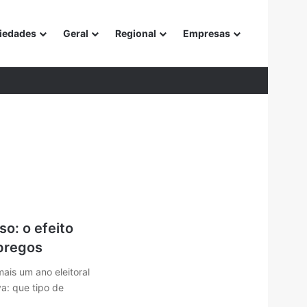
iedades
Geral
Regional
Empresas
or
so: o efeito
pregos
ais um ano eleitoral
a: que tipo de