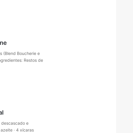
one
s (Blend Boucherie e
Ingredientes: Restos de
al
ho descascado e
azeite · 4 xícaras