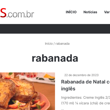
INÍCIO
Notícias
Var
Procurar p
Início
/
rabanada
rabanada
22 de dezembro de 2023
Rabanada de Natal 
inglês
Ingredientes: Creme Inglês 2/3
(170 ml) ¼ xícara (chá) de cr
…