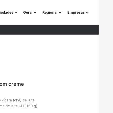
iedades
Geral
Regional
Empresas
or
com creme
 xícara (chá) de leite
eme de leite UHT (50 g)