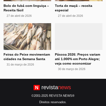
Bolo de fubá com linguiça –
Torta de maçã – receita
Receita fácil
especial
27 de abril de 2026
27 de abril de 2026
Feiras do Peixe movimentam
Páscoa 2026: Preços variam
cidades na Semana Santa
até 1.000% em Porto Alegre;
veja como economizar
31 de março de 2026
30 de março de 2026
revista
news
N
©2001-2025 REVISTA NEWS®
Direitos reservados.