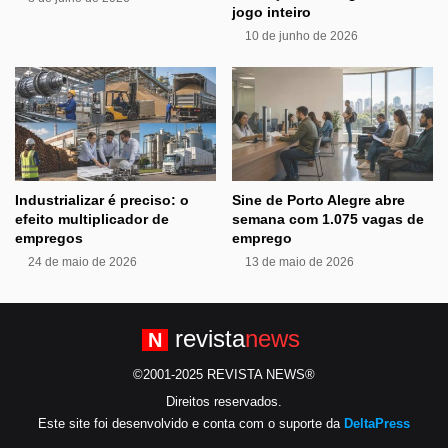
jogo inteiro
10 de junho de 2026
Industrializar é preciso: o
Sine de Porto Alegre abre
efeito multiplicador de
semana com 1.075 vagas de
empregos
emprego
24 de maio de 2026
13 de maio de 2026
revista
news
N
©2001-2025 REVISTA NEWS®
Direitos reservados.
Este site foi desenvolvido e conta com o suporte da
DeltaPress