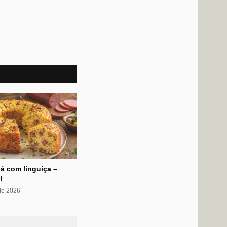
á com linguiça –
l
 de 2026