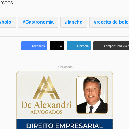
orções
bolo
Gastronomia
lanche
receita de bolo
Facebook
X
Linkedin
Compartilhar via 
Publicidade