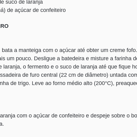
de suco de laranja
há) de açúcar de confeiteiro
ARO
bata a manteiga com o açúcar até obter um creme fofo.
s um pouco. Desligue a batedeira e misture a farinha d
 laranja, o fermento e o suco de laranja até que fique
sadeira de furo central (22 cm de diâmetro) untada co
inha de trigo. Leve ao forno médio alto (200°C), preaque
laranja com o açúcar de confeiteiro e despeje sobre o bo
a.