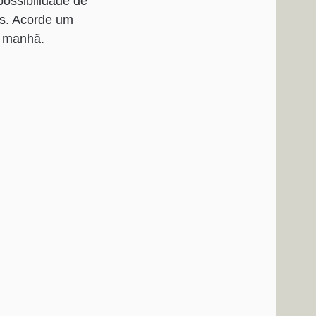
possibilidade de
es. Acorde um
a manhã.