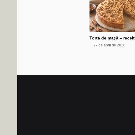
Torta de maçã – receit
27 de abril de 2026