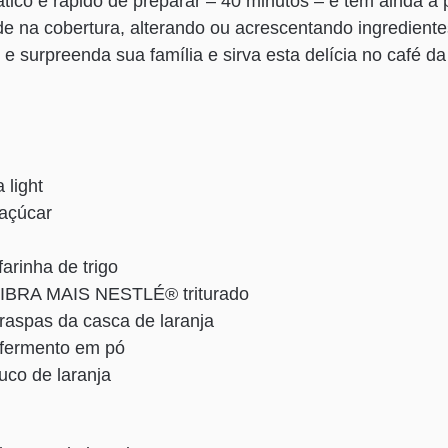
ático e rápido de preparar – 40 minutos – e tem ainda a 
ade na cobertura, alterando ou acrescentando ingredient
e surpreenda sua família e sirva esta delícia no café d
 light
 açúcar
farinha de trigo
 FIBRA MAIS NESTLÉ® triturado
 raspas da casca de laranja
 fermento em pó
uco de laranja