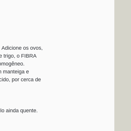
 Adicione os ovos,
e trigo, o FIBRA
 homogêneo.
m manteiga e
cido, por cerca de
lo ainda quente.