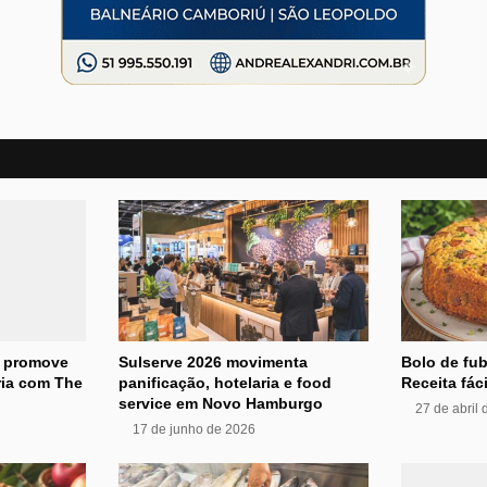
s promove
Sulserve 2026 movimenta
Bolo de fub
ria com The
panificação, hotelaria e food
Receita fáci
service em Novo Hamburgo
27 de abril
17 de junho de 2026