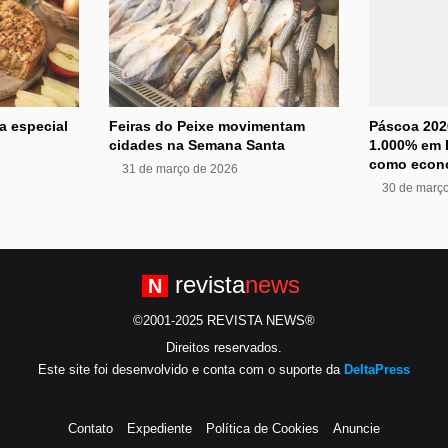
a especial
Feiras do Peixe movimentam
Páscoa 202
cidades na Semana Santa
1.000% em P
como econ
31 de março de 2026
30 de març
revista
news
N
©2001-2025 REVISTA NEWS®
Direitos reservados.
Este site foi desenvolvido e conta com o suporte da
DeltaPress
Contato
Expediente
Política de Cookies
Anuncie