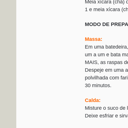
Meia xícara (chá) 
1 e meia xícara (c
MODO DE PREP
Massa:
Em uma batedeira, 
um a um e bata mai
MAIS, as raspas de
Despeje em uma as
polvilhada com far
30 minutos.
Calda:
Misture o suco de 
Deixe esfriar e sirv