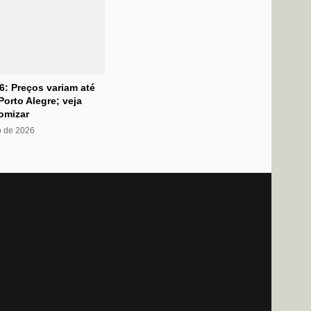
6: Preços variam até
orto Alegre; veja
omizar
o de 2026