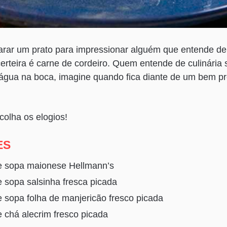
arar um prato para impressionar alguém que entende de
erteira é carne de cordeiro. Quem entende de culinária s
m água na boca, imagine quando fica diante de um bem p
colha os elogios!
ES
de sopa maionese Hellmann’s
e sopa salsinha fresca picada
e sopa folha de manjericão fresco picada
e chá alecrim fresco picada