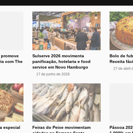
s promove
Sulserve 2026 movimenta
Bolo de fub
ria com The
panificação, hotelaria e food
Receita fáci
service em Novo Hamburgo
27 de abril
17 de junho de 2026
a especial
Feiras do Peixe movimentam
Páscoa 202