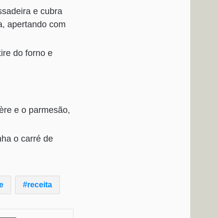
ssadeira e cubra
a, apertando com
ire do forno e
yère e o parmesão,
ha o carré de
e
receita