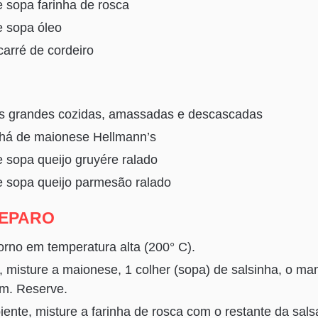
e sopa farinha de rosca
e sopa óleo
arré de cordeiro
as grandes cozidas, amassadas e descascadas
 chá de maionese Hellmann’s
e sopa queijo gruyére ralado
de sopa queijo parmesão ralado
REPARO
orno em temperatura alta (200° C).
 misture a maionese, 1 colher (sopa) de salsinha, o man
im. Reserve.
iente, misture a farinha de rosca com o restante da sals