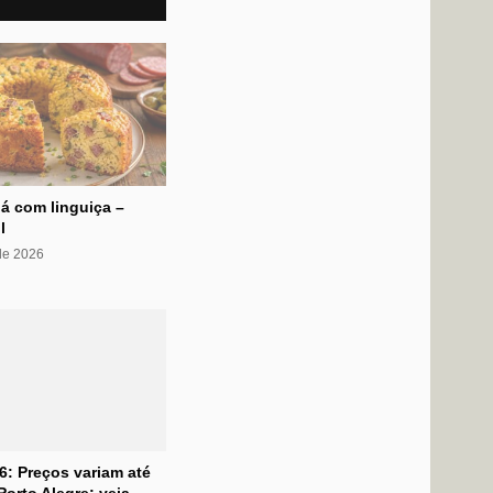
á com linguiça –
l
 de 2026
6: Preços variam até