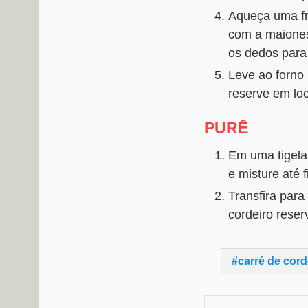
Aqueça uma fri
com a maiones
os dedos para
Leve ao forno 
reserve em loc
PURÊ
Em uma tigela
e misture até 
Transfira par
cordeiro reser
carré de cord