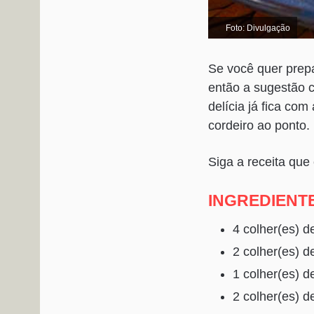
Foto: Divulgação
Se você quer prep
então a sugestão c
delícia já fica co
cordeiro ao ponto.
Siga a receita que 
INGREDIENT
4 colher(es) 
2 colher(es) d
1 colher(es) d
2 colher(es) d