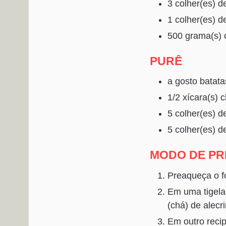
3 colher(es) d
1 colher(es) d
500 grama(s) c
PURÊ
a gosto batat
1/2 xícara(s)
5 colher(es) d
5 colher(es) 
MODO DE P
Preaqueça o f
Em uma tigela,
(chá) de alecr
Em outro recip