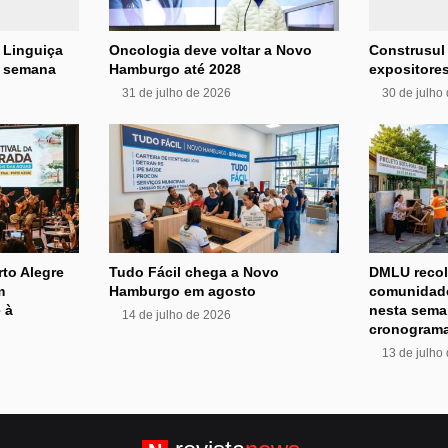
 Linguiça
Oncologia deve voltar a Novo
Construsul
e semana
Hamburgo até 2028
expositores
31 de julho de 2026
30 de julho
rto Alegre
Tudo Fácil chega a Novo
DMLU recol
m
Hamburgo em agosto
comunidade
 à
nesta sema
14 de julho de 2026
cronograma
13 de julho