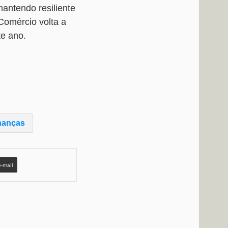
antendo resiliente
Comércio volta a
te ano.
nanças
e-mail