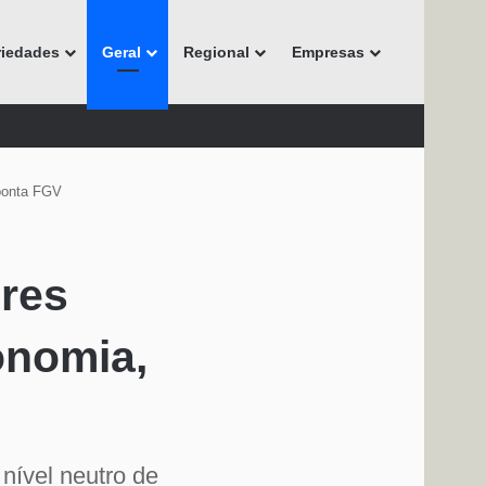
riedades
Geral
Regional
Empresas
ponta FGV
res
onomia,
nível neutro de