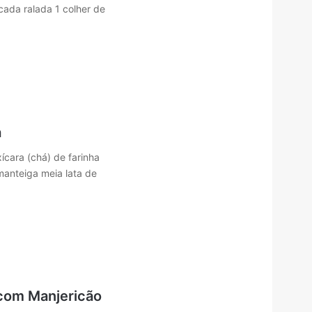
cada ralada 1 colher de
a
ícara (chá) de farinha
manteiga meia lata de
com Manjericão