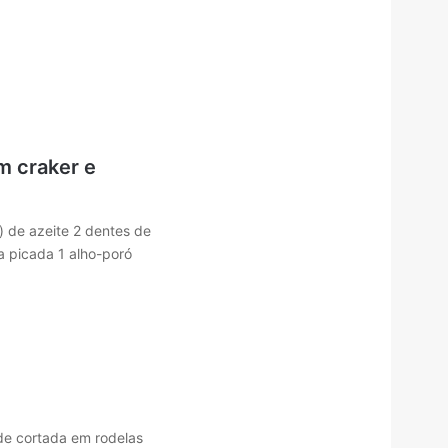
m craker e
) de azeite 2 dentes de
a picada 1 alho-poró
e cortada em rodelas