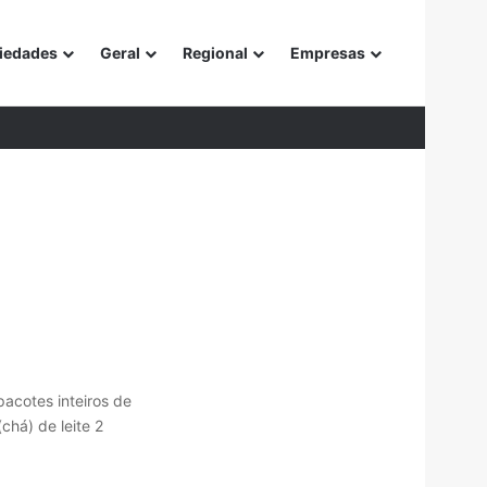
iedades
Geral
Regional
Empresas
or
pacotes inteiros de
chá) de leite 2