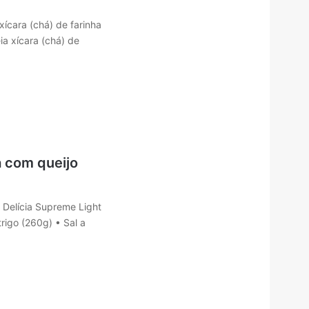
xícara (chá) de farinha
ia xícara (chá) de
 com queijo
 Delícia Supreme Light
trigo (260g) • Sal a