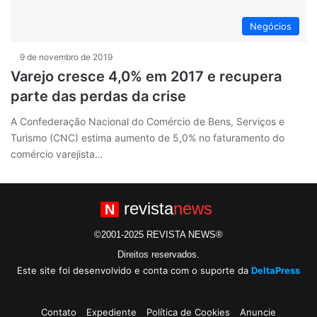
Negócios
9 de novembro de 2019
Varejo cresce 4,0% em 2017 e recupera
parte das perdas da crise
A Confederação Nacional do Comércio de Bens, Serviços e
Turismo (CNC) estima aumento de 5,0% no faturamento do
comércio varejista…
revista
news
N
©2001-2025 REVISTA NEWS®
Direitos reservados.
Este site foi desenvolvido e conta com o suporte da
DeltaPress
Contato
Expediente
Política de Cookies
Anuncie