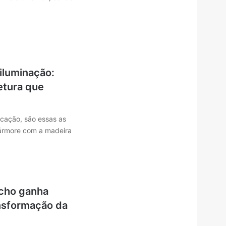
iluminação:
etura que
icação, são essas as
ármore com a madeira
úcho ganha
nsformação da