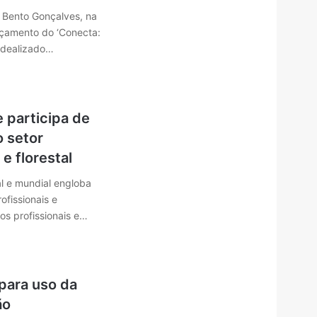
, Bento Gonçalves, na
nçamento do ‘Conecta:
 idealizado…
 participa de
o setor
 e florestal
l e mundial engloba
fissionais e
os profissionais e…
para uso da
ão