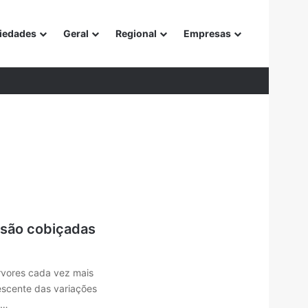
iedades
Geral
Regional
Empresas
or
 são cobiçadas
rvores cada vez mais
rescente das variações
s…