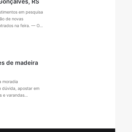
Gonçalves, RS
estimentos em pesquisa
ção de novas
ntrados na feira. — O…
es de madeira
a moradia
 dúvida, apostar em
as e varandas…