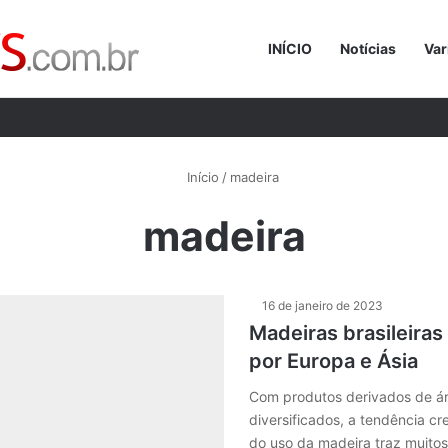
INÍCIO
Notícias
Var
Procurar p
Início
/
madeira
madeira
16 de janeiro de 2023
Madeiras brasileiras
por Europa e Ásia
Com produtos derivados de á
diversificados, a tendência c
do uso da madeira traz muito