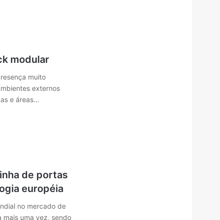
ck modular
resença muito
mbientes externos
das e áreas…
linha de portas
ogia européia
undial no mercado de
va mais uma vez, sendo