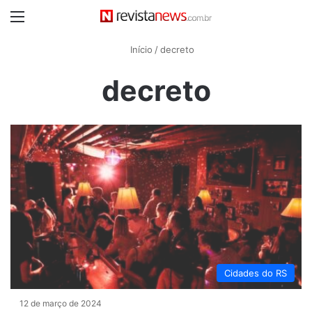
Menu
Início
/
decreto
decreto
Cidades do RS
12 de março de 2024