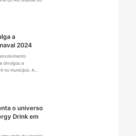
lga a
naval 2024
senvolvimento
 divulgou a
4 no município. A…
enta o universo
ergy Drink em
o uma onda de energia