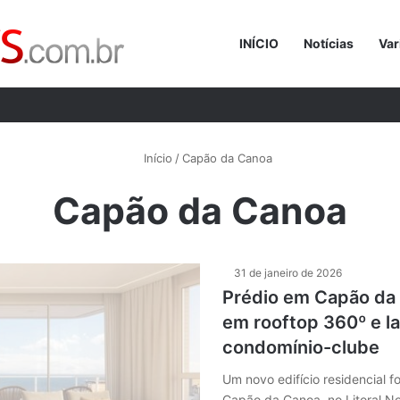
INÍCIO
Notícias
Var
Procurar p
Início
/
Capão da Canoa
Capão da Canoa
31 de janeiro de 2026
Prédio em Capão da
em rooftop 360º e l
condomínio-clube
Um novo edifício residencial f
Capão da Canoa, no Litoral N