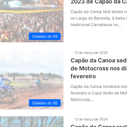
2023 de Capão da C
Capão da Canoa terá shows no
no Largo do Baronda, à beira-
tradicional Carnatexas no…
Cidades do RS
12 de março de 2024
Capão da Canoa sed
de Motocross nos di
fevereiro
Capão da Canoa receberá nos
fevereiro a Copa Verão de Mot
Motocross,…
Cidades do RS
12 de março de 2024