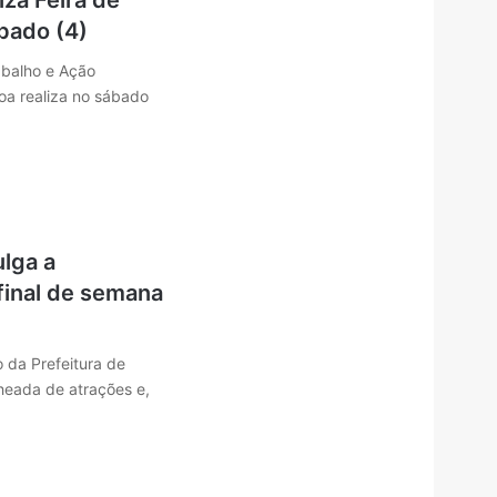
za Feira de
bado (4)
abalho e Ação
a realiza no sábado
lga a
final de semana
 da Prefeitura de
eada de atrações e,