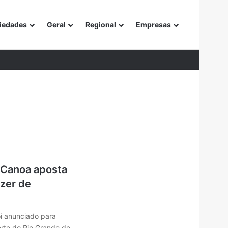
iedades
Geral
Regional
Empresas
or
 Canoa aposta
azer de
oi anunciado para
orte do Rio Grande do