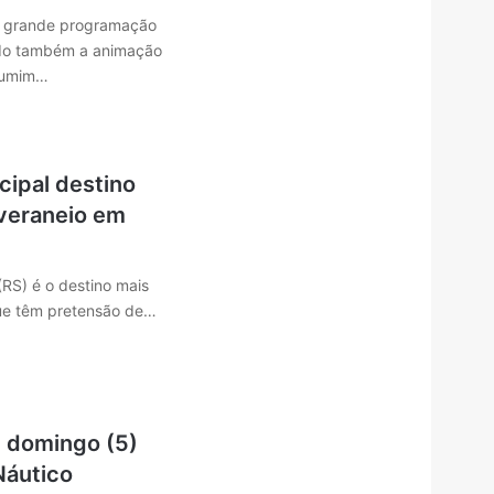
 grande programação
ido também a animação
urumim…
ncipal destino
veraneio em
 (RS) é o destino mais
ue têm pretensão de…
 domingo (5)
Náutico