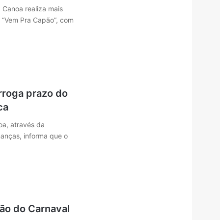
 Canoa realiza mais
l “Vem Pra Capão”, com
rroga prazo do
ca
oa, através da
nanças, informa que o
ão do Carnaval