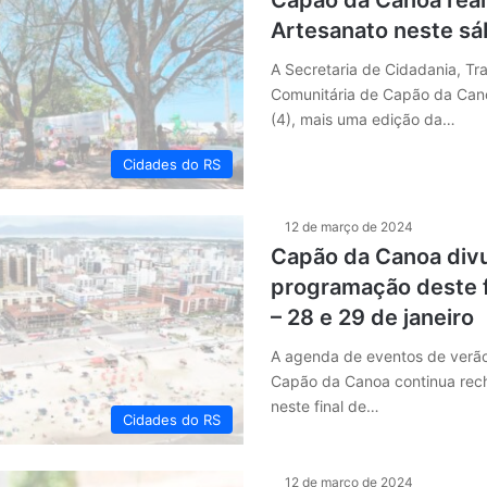
Capão da Canoa reali
Artesanato neste sá
A Secretaria de Cidadania, Tr
Comunitária de Capão da Cano
(4), mais uma edição da…
Cidades do RS
12 de março de 2024
Capão da Canoa divu
programação deste 
– 28 e 29 de janeiro
A agenda de eventos de verão
Capão da Canoa continua rech
neste final de…
Cidades do RS
12 de março de 2024